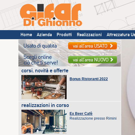
Home
Azienda
Prodotti
Realizzazioni
Attrezzatura U
corsi, novità e offerte
Bonus Ristoranti 2022
Piano Nazion
Resilienza
realizzazioni in corso
Ex Beer Cafè
Hotel 
Realizzazione presso Rimini
Realiz
Cattoli