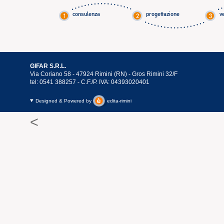
consulenza
progettazione
v
GIFAR S.R.L.
Via Coriano 58 - 47924 Rimini (RN) - Gros Rimini 32/F
tel: 0541 388257 - C.F./P. IVA: 04393020401
Designed & Powered by
edita-rimini
<