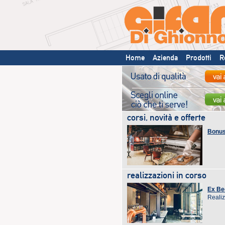
Home
Azienda
Prodotti
R
corsi, novità e offerte
Bonus R
realizzazioni in corso
Ex Be
Realiz