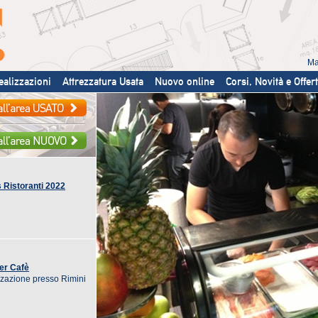
Ma
ealizzazioni
Attrezzatura Usata
Nuovo online
Corsi, Novità e Offer
istoranti 2022
Piano Nazionale Ripresa e
Resilienza
er Cafè
zazione presso Rimini